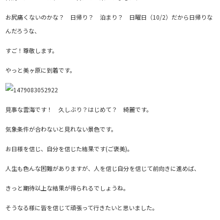
お尻痛くないのかな？ 日帰り？ 泊まり？ 日曜日（10/2）だから日帰りな
んだろうな、
すご！尊敬します。
やっと美ヶ原に到着です。
見事な雲海です！ 久しぶり？はじめて？ 綺麗です。
気象条件が合わないと見れない景色です。
お日様を信じ、自分を信じた結果です(ご褒美)。
人生も色んな困難がありますが、人を信じ自分を信じて前向きに進めば、
きっと期待以上な結果が得られるでしょうね。
そうなる様に皆を信じて頑張って行きたいと思いました。