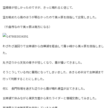
空模様が怪しかったのですが、きっと晴れると信じて、
空を眺めたら南のほうが明るかったので美ヶ原を目指して出発しました。
（千曲市なので美ヶ原は南方になる）
わざわざ遠回りで女神湖から白樺湖を経由して霧ヶ峰から美ヶ原を目指しまし
た。
丸子辺りから天気の様子が怪しくなり、霧が播いてきました。
そうこうしている内に霧雨になってしまいました、あきらめ半分で女神湖まで
行って判断することにしました。
何と 長門牧場を過ぎた辺りから霧が晴れ青空が出てきました。
女神湖で休みながら東京方面から来たライダーと情報交換してみました。
草津周りで志賀高原を目指しているとの事、