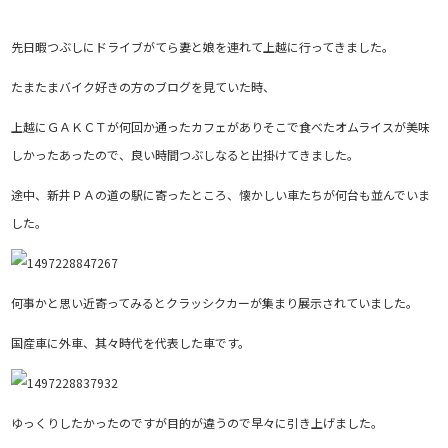
先日暇つぶしにドライブがてら妻と娘を連れて上越に行ってきました。
たまたまバイク好きの方のブログを見ていた時、
上越にＧＡＫＣＴが何回か通ったカフェがありそこで食べたオムライスが美味
しかったあったので、良い時間つぶしなると出掛けてきました。
途中、新井ＰＡの道の駅に寄ったところ、懐かしい車たちが何台も並んでいま
した。
何事かと思い近寄ってみるとクラッシクカーが集まり展示されていました。
国産車に外車、其々時代を代表した車です。
ゆっくりしたかったのですが目的が違うので早々に引き上げました。