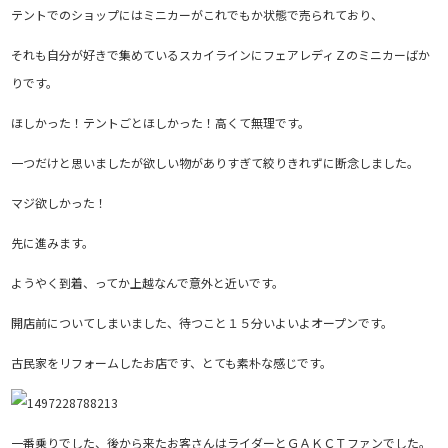
テントでのショップにはミニカーがこれでもか状態で売られており、
それも自分が好きで集めているスカイラインにフェアレディＺのミニカーばか
りです。
ほしかった！テントごとほしかった！高くて無理です。
一つだけと思いましたが欲しい物がありすぎて絞りきれずに断念しました。
マジ欲しかった！
先に進みます。
ようやく到着、ってか上越なんで意外と近いです。
開店前についてしまいました、待つこと１５分いよいよオープンです。
古民家をリフォームしたお店です、とても素朴な感じです。
一番乗りでした、後から来たお客さんはライダーとＧＡＫＣＴファンでした。