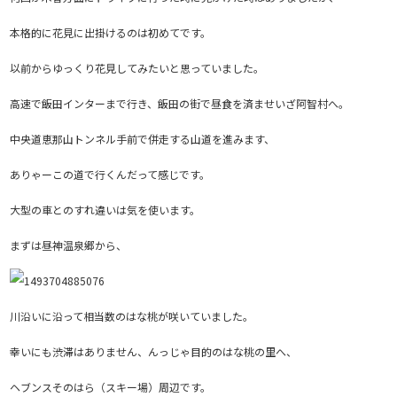
本格的に花見に出掛けるのは初めてです。
以前からゆっくり花見してみたいと思っていました。
高速で飯田インターまで行き、飯田の街で昼食を済ませいざ阿智村へ。
中央道恵那山トンネル手前で併走する山道を進みます、
ありゃーこの道で行くんだって感じです。
大型の車とのすれ違いは気を使います。
まずは昼神温泉郷から、
川沿いに沿って相当数のはな桃が咲いていました。
幸いにも渋滞はありません、んっじゃ目的のはな桃の里へ、
ヘブンスそのはら（スキー場）周辺です。