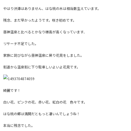
やはり渋滞はありません、はな桃の木は相当数生えています。
残念、まだ早かったようです。咲き初めです。
昼神温泉と比べるとかなり標高が高くなっています、
リサーチ不足でした。
家族に詫びながら昼神温泉に戻り花見をしました。
街道から温泉街に下り駐車しいよいよ花見です。
綺麗です！
白い花、ピンクの花、赤い花、紅白の花 色々です。
はな桃の郷は満開だともっと凄いんでしょうね！
本当に残念でした。