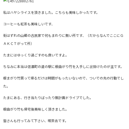
私はハヤシライスを頂きました。こちらも美味しかったです。
コーヒーも紅茶も美味しいです、
街はずれの山郷の古民家で何もまわりに無い所です、（だからなんでここにＧ
ＡＫＣＴがって所）
たまにはゆっくり過ごすのも良いですよ。
ちなみに本当は信濃町の道の駅に根曲がり竹を入手しに出掛けたのが主です。
根まがり竹買って帰るだけは時間がもったいないので、ついでの先の行動でし
た。
たまにある、行き当たりばったり無計画ドライブでした。
根曲がり竹も帰宅後美味しく頂きました。
皆さんも行ってみて下さい、喫茶去です。