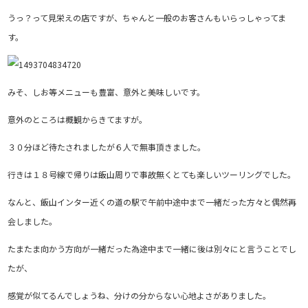
うっ？って見栄えの店ですが、ちゃんと一般のお客さんもいらっしゃってま
す。
みそ、しお等メニューも豊富、意外と美味しいです。
意外のところは概観からきてますが。
３０分ほど待たされましたが６人で無事頂きました。
行きは１８号線で帰りは飯山周りで事故無くとても楽しいツーリングでした。
なんと、飯山インター近くの道の駅で午前中途中まで一緒だった方々と偶然再
会しました。
たまたま向かう方向が一緒だった為途中まで一緒に後は別々にと言うことでし
たが、
感覚が似てるんでしょうね、分けの分からない心地よさがありました。