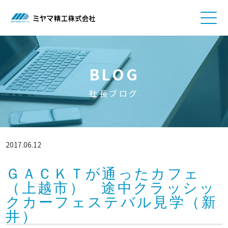
BLOG
社長ブログ
2017.06.12
ＧＡＣＫＴが通ったカフェ
（上越市） 途中クラッシッ
クカーフェステバル見学（新
井）