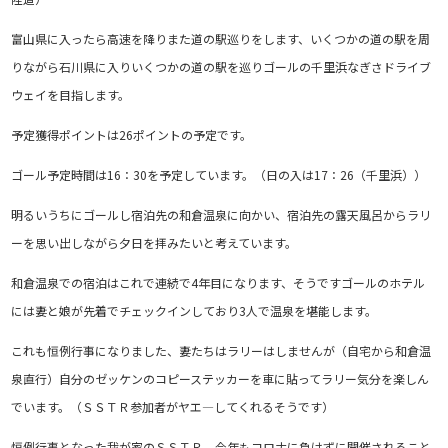
富山県に入ったら高速を降りまた道の駅巡りをします、いくつかの道の駅を周
りながら石川県に入りいくつかの道の駅を巡りゴールの千里浜なぎさドライブ
ウェイを目指します。
予定獲得ポイントは26ポイントの予定です。
ゴール予定時間は16：30を予定しています。（日の入は17：26（千里浜））
明るいうちにゴールし宿泊先の和倉温泉に向かい、宿泊先の露天風呂からラリ
ーを思い出しながら夕日を拝みたいと考えています。
和倉温泉での宿泊はこれで連続で4年目になります、そうですゴールのホテル
には妻と娘が先着でチェックインしており3人で温泉を堪能します。
これも恒例行事になりました、妻たちはラリーはしませんが（自宅から和倉温
泉直行）自分のゼッケンのコピーステッカーを車に貼ってラリー気分を楽しん
でいます。（ＳＳＴＲ参加者がヤエ―してくれるそうです）
恒例行事となった我が家のＳＳＴＲ、今年もコロナに負けずに開催されること