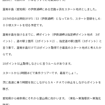
渥美半島（愛知県）の伊良湖岬にある恋路ヶ浜をスタート地点としました。
10/9の日の出時刻がが5：53（伊良湖岬）となっており、スタート登録をし６:
００頃スタートを切る予定です。
渥美半島を抜けるまでに、岬ポイント（伊良湖岬は指定岬ポイント地点 3ポ
イント）、道の駅２箇所（2ポイント×2）、指定道の駅1箇所（3ポイント）と
言う事で、渥美半島だけで10ポイント取得でき最高のスタート地点と考えたか
らです。
10ポイント以上取得しなさいと言うルールがあります。
スタートから1時間ほどで条件クリアーです、最高でしょ！。
次に高速に乗り時間を気にしながらＳＡ・ＰＡで小休止をしながらポイントを
稼ぎ、
愛知県から岐阜県にそれから富山県に向かいます。（東名～東海環状～東海北
陸道）