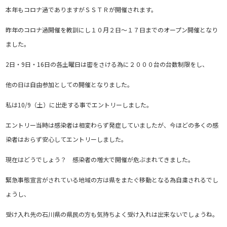
本年もコロナ過でありますがＳＳＴＲが開催されます。
昨年のコロナ過開催を教訓にし１０月２日～１７日までのオープン開催となり
ました。
2日・9日・16日の各土曜日は密をさける為に２０００台の台数制限をし、
他の日は自由参加としての開催となりました。
私は10/9（土）に出走する事でエントリーしました。
エントリー当時は感染者は相変わらず発症していましたが、今ほどの多くの感
染者はおらず安心してエントリーしました。
現在はどうでしょう？ 感染者の増大で開催が危ぶまれてきました。
緊急事態宣言がされている地域の方は県をまたぐ移動となる為自粛されるでし
ょうし、
受け入れ先の石川県の県民の方も気持ちよく受け入れは出来ないでしょうね。