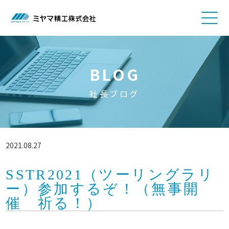
BLOG
社長ブログ
2021.08.27
SSTR2021（ツーリングラリ
ー）参加するぞ！（無事開
催 祈る！）