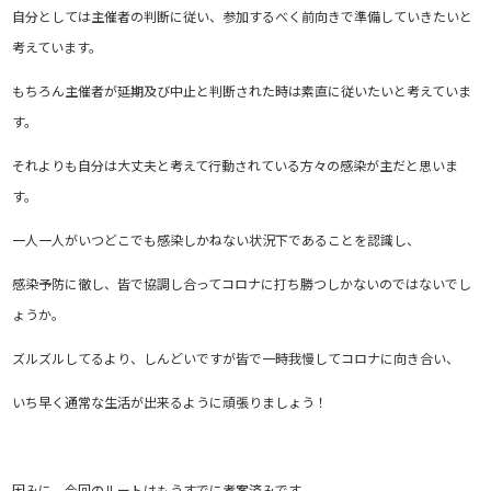
自分としては主催者の判断に従い、参加するべく前向きで準備していきたいと
考えています。
もちろん主催者が延期及び中止と判断された時は素直に従いたいと考えていま
す。
それよりも自分は大丈夫と考えて行動されている方々の感染が主だと思いま
す。
一人一人がいつどこでも感染しかねない状況下であることを認識し、
感染予防に徹し、皆で協調し合ってコロナに打ち勝つしかないのではないでし
ょうか。
ズルズルしてるより、しんどいですが皆で一時我慢してコロナに向き合い、
いち早く通常な生活が出来るように頑張りましょう！
因みに、今回のルートはもうすでに考案済みです。