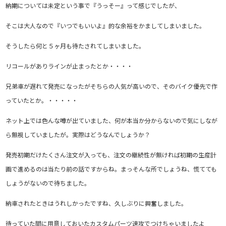
納期については未定という事で『うっそー』って感じでしたが、
そこは大人なので『いつでもいいよ』的な余裕をかましてしまいました。
そうしたら何と５ヶ月も待たされてしまいました。
リコールがありラインが止まったとか・・・・
兄弟車が遅れて発売になったがそちらの人気が高いので、そのバイク優先で作
っていたとか。・・・・・
ネット上では色んな噂が出ていました、何が本当か分からないので気にしなが
ら無視していましたが。実際はどうなんでしょうか？
発売初期だけたくさん注文が入っても、注文の継続性が無ければ初期の生産計
画で進めるのは当たり前の話ですからね。まっそんな所でしょうね、慌てても
しょうがないので待ちました。
納車されたときはうれしかったですね、久しぶりに興奮しました。
待っていた間に用意しておいたカスタムパーツ速攻でつけちゃいましたよ