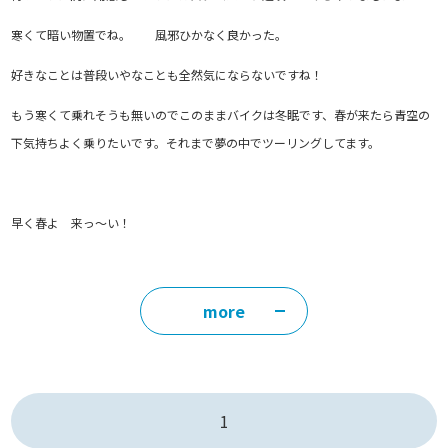
寒くて暗い物置でね。 風邪ひかなく良かった。
好きなことは普段いやなことも全然気にならないですね！
もう寒くて乗れそうも無いのでこのままバイクは冬眠です、春が来たら青空の
下気持ちよく乗りたいです。それまで夢の中でツーリングしてます。
早く春よ 来っ～い！
more
1