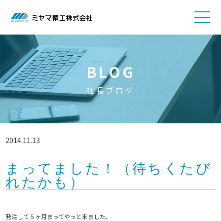
BLOG
社長ブログ
2014.11.13
まってました！（待ちくたび
れたかも）
発注して５ヶ月まってやっと来ました、