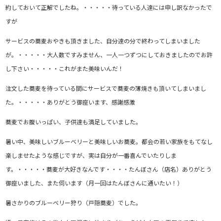
約しておいて正解でしたね。・・・・・待っている人達には申し訳なかったで
すが
サービスの蕎麦おやきも頂きました、自分達の分で終わってしまいました
が。・・・・・大人数ですみません、一人一つずつにしておきましたのでお許
し下さい・・・・・これがまた美味いんだ！
注文した蕎麦を待っている間にサービスで蕎麦の薄焼きも頂いてしまいまし
た。・・・・・ありがとう御座います、感謝感激
蕎麦でお腹いっぱい、子供達も満足していました。
暑い中、美味しいブルーベリーと美味しいお蕎麦。都会の若い家族をもてなし
楽しませたような感じですが、実は自分が一番喜んでいたりしま
す。・・・・・蕎麦が大好きなんです・・・・たんぼさん（店名）ありがとう
御座いました、また伺います（月一回はたんぼさんに通いたい！）
暑さかりのブルーベリー狩り（戸隠蕎麦）でした。