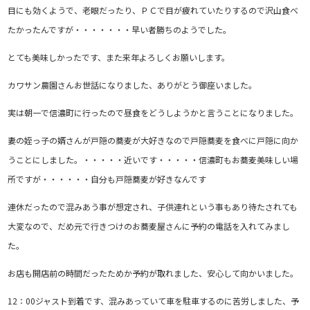
目にも効くようで、老眼だったり、ＰＣで目が疲れていたりするので沢山食べ
たかったんですが・・・・・・・早い者勝ちのようでした。
とても美味しかったです、また来年よろしくお願いします。
カワサン農園さんお世話になりました、ありがとう御座いました。
実は朝一で信濃町に行ったので昼食をどうしようかと言うことになりました。
妻の姪っ子の婿さんが戸隠の蕎麦が大好きなので戸隠蕎麦を食べに戸隠に向か
うことにしました。・・・・・近いです・・・・・信濃町もお蕎麦美味しい場
所ですが・・・・・・自分も戸隠蕎麦が好きなんです
連休だったので混みあう事が想定され、子供連れという事もあり待たされても
大変なので、だめ元で行きつけのお蕎麦屋さんに予約の電話を入れてみまし
た。
お店も開店前の時間だったためか予約が取れました、安心して向かいました。
12：00ジャスト到着です、混みあっていて車を駐車するのに苦労しました、予