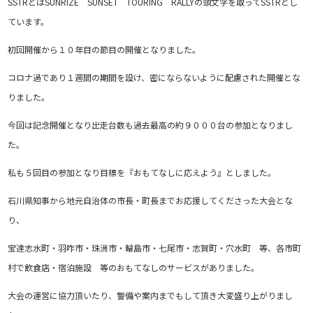
SSTRとはSUNRIZE SUNSET TOURING RALLYの頭文字を取ってSSTRとし
ています。
初回開催から１０年目の節目の開催となりました。
コロナ過であり１週間の期間を設け、密にならないように配慮された開催とな
りました。
今回は記念開催となり出走台数も過去最高の約９０００台の参加となりまし
た。
私も５回目の参加となり目標を『おもてなしに応えよう』としました。
石川県知事から地元自治体の市長・町長までお応援してくださった大会とな
り、
宝達志水町・羽咋市・珠洲市・輪島市・七尾市・志賀町・穴水町 等、各市町
村で飲食店・宿泊施設 等のおもてなしのサービスがありました。
大会の運営に協力頂いたり、警備や案内までもして頂き大変盛り上がりまし