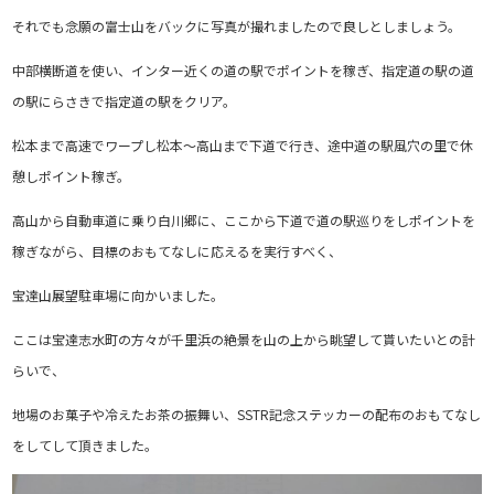
それでも念願の富士山をバックに写真が撮れましたので良しとしましょう。
中部横断道を使い、インター近くの道の駅でポイントを稼ぎ、指定道の駅の道
の駅にらさきで指定道の駅をクリア。
松本まで高速でワープし松本～高山まで下道で行き、途中道の駅風穴の里で休
憩しポイント稼ぎ。
高山から自動車道に乗り白川郷に、ここから下道で道の駅巡りをしポイントを
稼ぎながら、目標のおもてなしに応えるを実行すべく、
宝達山展望駐車場に向かいました。
ここは宝達志水町の方々が千里浜の絶景を山の上から眺望して貰いたいとの計
らいで、
地場のお菓子や冷えたお茶の振舞い、SSTR記念ステッカーの配布のおもてなし
をしてして頂きました。