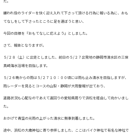
た。
嫌われ役のライダーを快く迎え入れて下さって頂ける行為に報いる為に、おも
てなしをして下さったところに足を運ぼうと思い、
今回の目標を『おもてなしに応えよう』としました。
さて、報告となりますが。
５/２８（土）に出走としました、前日の５/２７出発地の静岡市清水区の三保
真崎海水浴場を目指します。
５/２６晩からの雨は５/２７１０：００頃には雨も止み清水を目指しますが、
雨レーダーを見るとコースの山梨・静岡が大雨警報が出ており、
道路状況も心配なのであえて遠回りの愛知県周りで浜松を経由して向かいまし
た。
おかげで青空の元雨の上がった清水に無事到着しました。
途中、浜松の大歳神社に寄り参拝しました、ここはバイク神社で有名な神社で