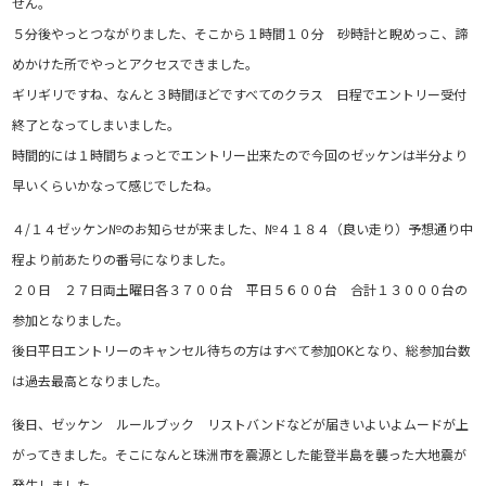
せん。
５分後やっとつながりました、そこから１時間１０分 砂時計と睨めっこ、諦
めかけた所でやっとアクセスできました。
ギリギリですね、なんと３時間ほどですべてのクラス 日程でエントリー受付
終了となってしまいました。
時間的には１時間ちょっとでエントリー出来たので今回のゼッケンは半分より
早いくらいかなって感じでしたね。
４/１４ゼッケン№のお知らせが来ました、№４１８４（良い走り）予想通り中
程より前あたりの番号になりました。
２０日 ２７日両土曜日各３７００台 平日５６００台 合計１３０００台の
参加となりました。
後日平日エントリーのキャンセル待ちの方はすべて参加OKとなり、総参加台数
は過去最高となりました。
後日、ゼッケン ルールブック リストバンドなどが届きいよいよムードが上
がってきました。そこになんと珠洲市を震源とした能登半島を襲った大地震が
発生しました。