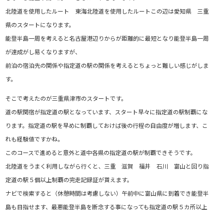
北陸道を使用したルート 東海北陸道を使用したルートこの辺は愛知県 三重
県のスタートになります。
能登半島一周を考えると名古屋港辺りからが距離的に最短となり能登半島一周
が達成がし易くなりますが、
前泊の宿泊先の関係や指定道の駅の関係を考えるとちょっと難しい感じがしま
す。
そこで考えたのが三重県津市のスタートです。
道の駅関宿が指定道の駅となっています、スタート早々に指定道の駅制覇にな
ります。指定道の駅を早めに制覇しておけば後の行程の自由度が増します、こ
れも経験値ですかね。
このコースで進めると意外と道中各県の指定道の駅が制覇できそうです。
北陸道をうまく利用しながら行くと、三重 滋賀 福井 石川 富山と回り指
定道の駅５個以上制覇の完走記録証が貰えます。
ナビで検索すると（休憩時間は考慮しない）午前中に富山県に到着でき能登半
島も目指せます、最悪能登半島を断念する事になっても指定道の駅５カ所以上