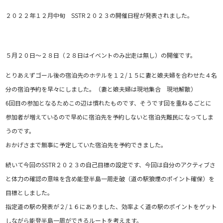
２０２２年１２月中旬 SSTR２０２３の開催日程が発表されました。
５月２０日～２８日（２８日はイベントのみ出走は無し）の開催です。
とりあえずゴール後の宿泊先のホテルを１２/１５に妻と娘夫婦を合わせた４名
分の宿泊予約を早々にしました。（妻と娘夫婦は現地集合 現地解散）
6回目の参加となるためこの辺は慣れたものです、そうです回を重ねるごとに
参加者が増えているので早めに宿泊先を予約しないと宿泊先難民になってしま
うのです。
おかげさまで無事に予定していた宿泊先を予約できました。
続いて今回のSSTR２０２３の自己目標の設定です、今回は自分のアクティブさ
と体力の確認の意味を含め能登半島一周走破（道の駅狼煙のポイント確保）を
目標としました。
指定道の駅の発表が２/１６にありました、効率よく道の駅のポイントをゲット
しながら能登半島一周ができるルートを考えます。