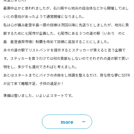
最悪中止かと思われましたが、石川県やら地元の自治体などから開催してほし
いとの意向があったようで通常開催となりました。
私は心が痛み能登半島一周の目標は次回以降に先送りとしましたが、地元に貢
献するために七尾市が企画した、七尾市にある３つの道の駅（いおり のと
島 能登食祭市場）制覇を改めて目標に追加することにしました。
夫々の道の駅でリストバンドを提示するとステッカーが貰えると言う企画で
す。ステッカーを貰うだけでは何の貢献もしないのでそれぞれの道の駅で買い
物をし、多少でも還元できればと考えました。
あとはスタートまでにバイクの点検をし体調を整えるだけ、夜な夜な夢にSSTR
が出て来て睡眠不足、子供の遠足か！
準備は整いました、いよいよスタートです。
more