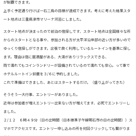
が制覇できます。
上手く予定通り行けば一石二鳥の目標が達成できます。考えに考えた結果スタ
ート地点は三重県津市マリーナ河芸にしました。
スタート地点が決まったので前泊の宿探しです、スタート地点は全国様々な所
からのスタートとなる事や、参加される方が太平洋沿岸部の近い方が多いので
ゆっくり宿探しができます。出張で良く利用しているルートインを基準に探し
ます。理由は宿に居酒屋がある、大湯がありリラックスできる、
雨で濡れてもコインランドリーが設備されているので濡れても安心。って事で
ホテルルートイン鈴鹿を３/６に予約しました。
これで準備はできました、あとはスタートするだけ。（盛り上がってきた）
そうそう一大行事、エントリーがありました。
近年は参加者が増えエントリー出来ない方が増えてます、必死でエントリーし
ました。
２/１２ ６時４９分（日の出時間（日本標準子午線明石市の日の出時間））ス
マホでアクセスです。エントリー申し込みの所を何回クリックしても繋がりま