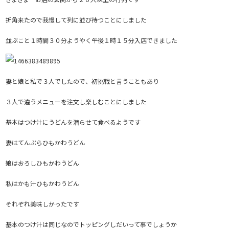
折角来たので我慢して列に並び待つことにしました
並ぶこと１時間３０分ようやく午後１時１５分入店できました
妻と娘と私で３人でしたので、初挑戦と言うこともあり
３人で違うメニューを注文し楽しむことにしました
基本はつけ汁にうどんを潜らせて食べるようです
妻はてんぷらひもかわうどん
娘はおろしひもかわうどん
私はかも汁ひもかわうどん
それぞれ美味しかったです
基本のつけ汁は同じなのでトッピングしだいって事でしょうか