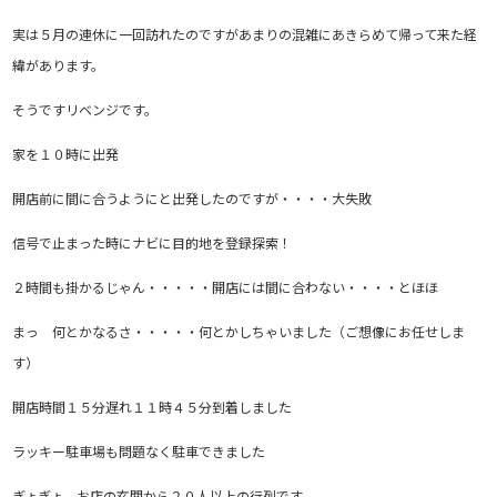
実は５月の連休に一回訪れたのですがあまりの混雑にあきらめて帰って来た経
緯があります。
そうですリベンジです。
家を１０時に出発
開店前に間に合うようにと出発したのですが・・・・大失敗
信号で止まった時にナビに目的地を登録探索！
２時間も掛かるじゃん・・・・・開店には間に合わない・・・・とほほ
まっ 何とかなるさ・・・・・何とかしちゃいました（ご想像にお任せしま
す）
開店時間１５分遅れ１１時４５分到着しました
ラッキー駐車場も問題なく駐車できました
ぎょぎょ お店の玄関から２０人以上の行列です