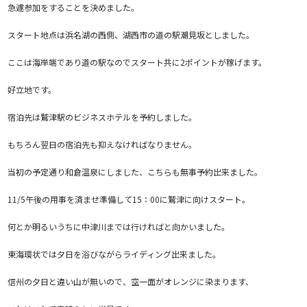
急遽参加をすることを決めました。
スタート地点は浜名湖の西側、湖西市の道の駅潮見坂としました。
ここは海岸端であり道の駅なのでスタート共に2ポイントが稼げます。
好立地です。
宿泊先は鷲津駅のビジネスホテルを予約しました。
もちろん翌日の宿泊先も抑えなければなりません。
当初の予定通り和倉温泉にしました、こちらも無事予約出来ました。
11/5午後の用事を済ませ準備して15：00に鷲津に向けスタート。
何とか明るいうちに中津川までは行ければと向かいました。
東海環状では夕日を浴びながらライディング出来ました。
信州の夕日と違い山が無いので、空一面がオレンジに染まります、