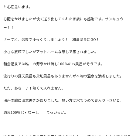
と心底思います。
心配をかけましたが快く送り出してくれた家族にも感謝です。サンキュウ
ー！！
さーてと、温泉でゆっくりしましょう！ 和倉温泉にGO！
小さな旅館でしたがアットホームな感じで癒されました。
和倉温泉では唯一の源泉かけ流し100％のお風呂だそうです。
流行りの露天風呂も貸切風呂もありませんが本物の温泉を満喫しました。
ただ、あちーぃ！熱くて入れません。
湯舟の脇に注意書きがありました。熱い方は水でうめてお入り下さいと。
源泉100％じゃねーし まっいっか。