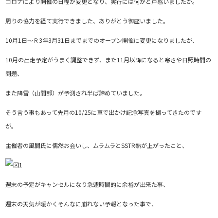
コロナにより開催の日程が変更となり、実行には何かと戸惑いましたが。
周りの協力を経て実行できました、ありがとう御座いました。
10月1日～Ｒ3年3月31日までまでのオープン開催に変更になりましたが、
10月の出走予定がうまく調整できず、また11月以降になると寒さや日照時間の
問題、
また降雪（山間部）が予測され半ば諦めていました。
そう言う事もあって先月の10/25に車で出かけ記念写真を撮ってきたのです
が。
主催者の風間氏に偶然お会いし、ムラムラとSSTR熱が上がったこと、
週末の予定がキャンセルになり急遽時間的に余裕が出来た事、
週末の天気が暖かくそんなに崩れない予報となった事で、