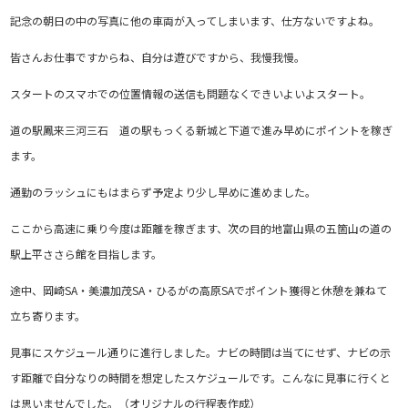
記念の朝日の中の写真に他の車両が入ってしまいます、仕方ないですよね。
皆さんお仕事ですからね、自分は遊びですから、我慢我慢。
スタートのスマホでの位置情報の送信も問題なくできいよいよスタート。
道の駅鳳来三河三石 道の駅もっくる新城と下道で進み早めにポイントを稼ぎ
ます。
通勤のラッシュにもはまらず予定より少し早めに進めました。
ここから高速に乗り今度は距離を稼ぎます、次の目的地富山県の五箇山の道の
駅上平ささら館を目指します。
途中、岡崎SA・美濃加茂SA・ひるがの高原SAでポイント獲得と休憩を兼ねて
立ち寄ります。
見事にスケジュール通りに進行しました。ナビの時間は当てにせず、ナビの示
す距離で自分なりの時間を想定したスケジュールです。こんなに見事に行くと
は思いませんでした。（オリジナルの行程表作成）