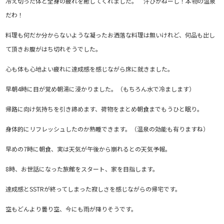
冷え切った体と全身の疲れを癒してくれました。 汗ひかねーし！本物の温泉
だわ！
料理も何だか分からないような凝ったお洒落な料理は無いけれど、何品も出し
て頂きお腹がはち切れそうでした。
心も体も心地よい疲れに達成感を感じながら床に就きました。
早朝4時に目が覚め朝湯に浸かりました。（もちろん水で冷まします）
帰路に向け気持ちを引き締めます、荷物をまとめ朝食までもうひと眠り。
身体的にリフレッシュしたのか熟睡できます。（温泉の効能も有りますね）
早めの7時に朝食、実は天気が午後から崩れるとの天気予報。
8時、お世話になった旅館をスタート、家を目指します。
達成感とSSTRが終ってしまった寂しさを感じながらの帰宅です。
空もどんより曇り空、今にも雨が降りそうです。