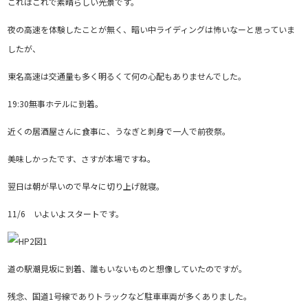
これはこれで素晴らしい光景です。
夜の高速を体験したことが無く、暗い中ライディングは怖いなーと思っていま
したが、
東名高速は交通量も多く明るくて何の心配もありませんでした。
19:30無事ホテルに到着。
近くの居酒屋さんに食事に、うなぎと刺身で一人で前夜祭。
美味しかったです、さすが本場ですね。
翌日は朝が早いので早々に切り上げ就寝。
11/6 いよいよスタートです。
道の駅潮見坂に到着、誰もいないものと想像していたのですが。
残念、国道1号線でありトラックなど駐車車両が多くありました。