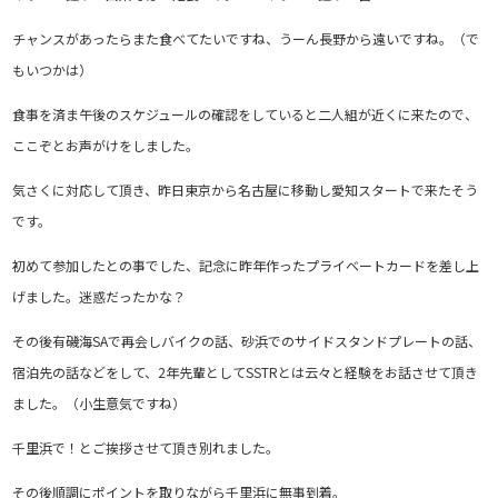
チャンスがあったらまた食べてたいですね、うーん長野から遠いですね。（で
もいつかは）
食事を済ま午後のスケジュールの確認をしていると二人組が近くに来たので、
ここぞとお声がけをしました。
気さくに対応して頂き、昨日東京から名古屋に移動し愛知スタートで来たそう
です。
初めて参加したとの事でした、記念に昨年作ったプライベートカードを差し上
げました。迷惑だったかな？
その後有磯海SAで再会しバイクの話、砂浜でのサイドスタンドプレートの話、
宿泊先の話などをして、2年先輩としてSSTRとは云々と経験をお話させて頂き
ました。（小生意気ですね）
千里浜で！とご挨拶させて頂き別れました。
その後順調にポイントを取りながら千里浜に無事到着。