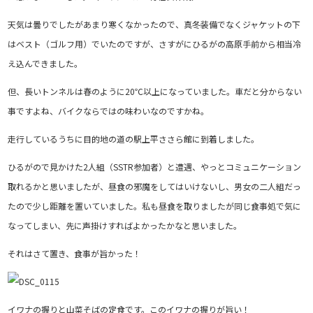
天気は曇りでしたがあまり寒くなかったので、真冬装備でなくジャケットの下
はベスト（ゴルフ用）でいたのですが、さすがにひるがの高原手前から相当冷
え込んできました。
但、長いトンネルは春のように20℃以上になっていました。車だと分からない
事ですよね、バイクならではの味わいなのですかね。
走行しているうちに目的地の道の駅上平ささら館に到着しました。
ひるがので見かけた2人組（SSTR参加者）と遭遇、やっとコミュニケーション
取れるかと思いましたが、昼食の邪魔をしてはいけないし、男女の二人組だっ
たので少し距離を置いていました。私も昼食を取りましたが同じ食事処で気に
なってしまい、先に声掛けすればよかったかなと思いました。
それはさて置き、食事が旨かった！
イワナの握りと山菜そばの定食です。このイワナの握りが旨い！