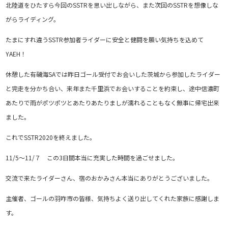
北陸道をひたすら今回のSSTRを思い出しながら、また次回のSSTRを想像しな
がらライディング。
たまにすれ違うSSTR参加者ライダーに安全と健闘を願い気持ちを込めて
YAEH！
休憩した有磯海SAでは昨日ゴール受付でお会いした茨城から参加したライダー
と完走を分かち合い、来年また千里浜でお会いすることを約束し、途中信濃町
あたりで雨がポツポツとあたりあたりましが濡れることもなく無事に帰宅出来
ました。
これでSSTR2020を終えました。
11/5～11/７ この3日間本当に充実した時間を過ごせました。
交流で来たライダーさん、宿のおかみさん本当にありがとうございました。
主催者、ゴールの羽咋市の皆様、気持ちよく送り出してくれた家族に感謝しま
す。