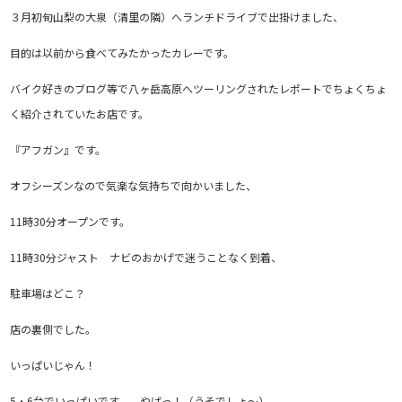
３月初旬山梨の大泉（清里の隣）へランチドライブで出掛けました、
目的は以前から食べてみたかったカレーです。
バイク好きのブログ等で八ヶ岳高原へツーリングされたレポートでちょくちょ
く紹介されていたお店です。
『アフガン』です。
オフシーズンなので気楽な気持ちで向かいました、
11時30分オープンです。
11時30分ジャスト ナビのおかげで迷うことなく到着、
駐車場はどこ？
店の裏側でした。
いっぱいじゃん！
5・6台でいっぱいです。 やばっ！（うそでしょ～）