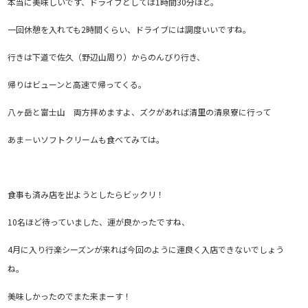
本当に美味しいです、ドライブとしては1時間30分ほど。
一回休憩を入れても2時間くらい、ドライブには調度いいですね。
行きは下道で佐久（野辺山周り）からのんびり行き、
帰りはビューンと高速で帰ってくる。
八ヶ岳と富士山 両方拝めますよ、ズクがあれば清里の清泉寮に行って
あま－いソフトクリームも食べてみては。
食事も済み店を出ようとしたらビックリ！
10名ほど待っていました、運が良かったですね、
4月に入り行楽シーズンが来れば今回のように運良く入店できないでしょう
ね。
美味しかったのでまた来まーす！