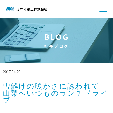
BLOG
社長ブログ
2017.04.20
雪解けの暖かさに誘われて
山梨へいつものランチドライ
ブ