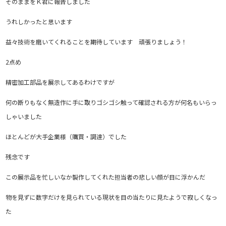
そのままをＫ君に報告しました
うれしかったと思います
益々技術を磨いてくれることを期待しています 頑張りましょう！
2点め
精密加工部品を展示してあるわけですが
何の断りもなく無造作に手に取りゴシゴシ触って確認される方が何名もいらっ
しゃいました
ほとんどが大手企業様（購買・調達）でした
残念です
この展示品を忙しいなか製作してくれた担当者の悲しい顔が目に浮かんだ
物を見ずに数字だけを見られている現状を目の当たりに見たようで寂しくなっ
た