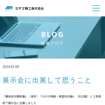
BLOG
社長ブログ
2014.07.09
展示会に出展して思うこと
『機械技術要素展』（東京）『ながの微細・精密技術展』（名古屋）と２週連
続で展示会に出展しました