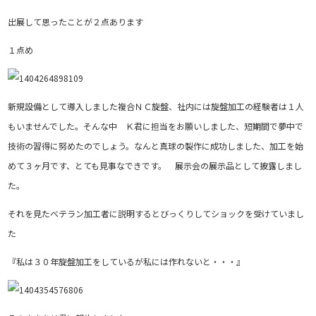
出展して思ったことが２点あります
１点め
新規設備として導入しました複合ＮＣ旋盤、社内には旋盤加工の経験者は１人
もいませんでした。そんな中 Ｋ君に担当をお願いしました、短期間で夢中で
技術の習得に努めたのでしょう。なんと真球の製作に成功しました、加工を始
めて３ヶ月です、とても見事なできです。 展示会の展示品として披露しまし
た。
それを見たベテラン加工者に説明するとびっくりしてショックを受けていまし
た
『私は３０年旋盤加工をしているが私には作れないと・・・』