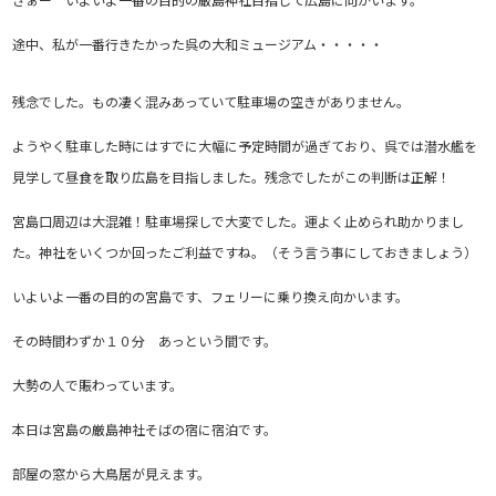
途中、私が一番行きたかった呉の大和ミュージアム・・・・・
残念でした。もの凄く混みあっていて駐車場の空きがありません。
ようやく駐車した時にはすでに大幅に予定時間が過ぎており、呉では潜水艦を
見学して昼食を取り広島を目指しました。残念でしたがこの判断は正解！
宮島口周辺は大混雑！駐車場探しで大変でした。運よく止められ助かりまし
た。神社をいくつか回ったご利益ですね。（そう言う事にしておきましょう）
いよいよ一番の目的の宮島です、フェリーに乗り換え向かいます。
その時間わずか１０分 あっという間です。
大勢の人で賑わっています。
本日は宮島の厳島神社そばの宿に宿泊です。
部屋の窓から大鳥居が見えます。