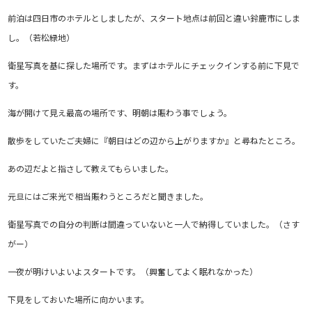
前泊は四日市のホテルとしましたが、スタート地点は前回と違い鈴鹿市にしま
し。（若松緑地）
衛星写真を基に探した場所です。まずはホテルにチェックインする前に下見で
す。
海が開けて見え最高の場所です、明朝は賑わう事でしょう。
散歩をしていたご夫婦に『朝日はどの辺から上がりますか』と尋ねたところ。
あの辺だよと指さして教えてもらいました。
元旦にはご来光で相当賑わうところだと聞きました。
衛星写真での自分の判断は間違っていないと一人で納得していました。（さす
がー）
一夜が明けいよいよスタートです。（興奮してよく眠れなかった）
下見をしておいた場所に向かいます。