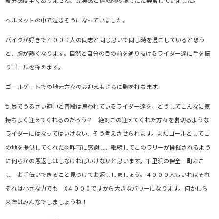
疲労感は全くありません、充実感と達成感の塊でただ興奮していました。
ヘルメットの中で泣きそうになっていました。
バイクが好きで４０００人の同志と同じ思いで同じ時を過ごしていると思う
と、胸が熱くなります。自然と自分の目の前を通り抜けるライダー達に手を振
りゴールを称えます。
ゴールゲートでの地元方々のお迎えもさらに胸を打ちます。
乱暴でうるさい連中と普段は思われているライダー達を、どうしてこんなに気
持ちよく迎えてくれるのだろう？ 絶対この迎えてくれた方々を裏切るような
ライダーにはなってはいけない、そう考えさせられます。またゴールとしてこ
の地を提供してくれた羽咋市に感謝し、継続してこのラリーが開催されるよう
に何らかの恩返しはしなければいけないと思います。千里浜の保全 町おこ
し お手伝いできること見つけてお返ししましょう。４０００人もいればそれ
ぞれは小さな力でも X４０００ですから大きなパワーになります。何かしら
来年はみんなでしましょうね！