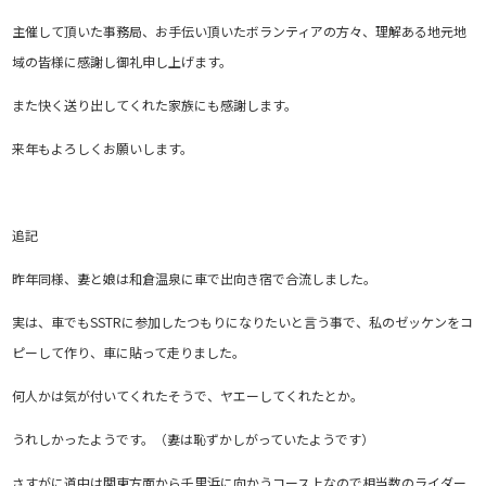
主催して頂いた事務局、お手伝い頂いたボランティアの方々、理解ある地元地
域の皆様に感謝し御礼申し上げます。
また快く送り出してくれた家族にも感謝します。
来年もよろしくお願いします。
追記
昨年同様、妻と娘は和倉温泉に車で出向き宿で合流しました。
実は、車でもSSTRに参加したつもりになりたいと言う事で、私のゼッケンをコ
ピーして作り、車に貼って走りました。
何人かは気が付いてくれたそうで、ヤエーしてくれたとか。
うれしかったようです。（妻は恥ずかしがっていたようです）
さすがに道中は関東方面から千里浜に向かうコース上なので相当数のライダー