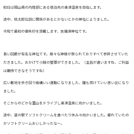
初日は岡山県の内陸部にある宿泊先の奥津温泉を目指します。
途中、桃太郎伝説に関係があるとかないとかの神社によりました。
令和で最初の御朱印を頂戴します、吉備津神社です。
長い回廊が有名な神社です。様々な神様が祭られておりすべて参拝させていた
だきました。おかげで小銭の整理ができました。（主旨が違いますね、ご利益
は期待できなそうですね）
広い敷地を歩き回り結構いい運動になりました、鐘も突けていい思い出になり
ました。
そこからのどかな里山をドライブし奥津温泉に向かいました。
途中、道の駅でソフトクリームを食べたり休み々向かいました。疲れていたの
かソフトクリームおいしかったなー。