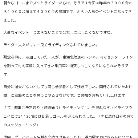
朝からゴールまでズ～とライダーだらけ、そうです今回は昨年の３０００台か
ら１０００台増えて４０００台の参加です。えらい人気のイベントになってき
ました。
大事なイベント つまらないことで台無しにはしたくないですね。
ライダー夫々がマナー良くライディングされていました。
残念な事に、参加していた一人が、東海北陸道のトンネル内でセンターライン
を割って対向車線に入ってきた乗用車と衝突しお亡くなりになられたそうで
す。
自分に過失がないとしても同じ参加者として残念でした。同行されていたお仲
間 ご家族のことを思うとやるせないです。ご冥福をお祈り申し上げます。
さて、無事に予定通り（時間通り）ライディングし、千里浜なぎさドライブウ
ェイには14：30頃には到着しゴールを迎えられました。（ナビ及び自分の感で
のスケジューリング）
途中、プライベート名刺を交換させもらったり、道の駅のおばちゃんにソフト