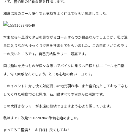
さて、宿泊地の和倉温泉を目指します。
和倉温泉のゴール受付でも気持ちよく迎えてもらい感激しました。
本来なら千里浜で夕日を見ながらゴールするのが最高なんでしょうが、私は温
泉に入りながらゆっくり夕日を拝ませてもらいました。この自由さがこのラリ
ーの良いところです。自己完結型ラリー 最高です。
同じ趣味を持つものが様々な思いでバイクに乗りお日様と供にゴールを目指
す、何て素敵なんでしょう。とても心地の良い一日です。
このイベントに対し快く対応頂いた地元羽咋市、また宿泊先としておもてなし
してくれた輪島市と七尾市、石川県すべての皆さんに感謝です。
この大好きなラリーが永遠に継続できますよう心より願っています。
私はすでに次期SSTR2020の準備を始めました。
まってろ千里浜！ お日様仲良くしてね！