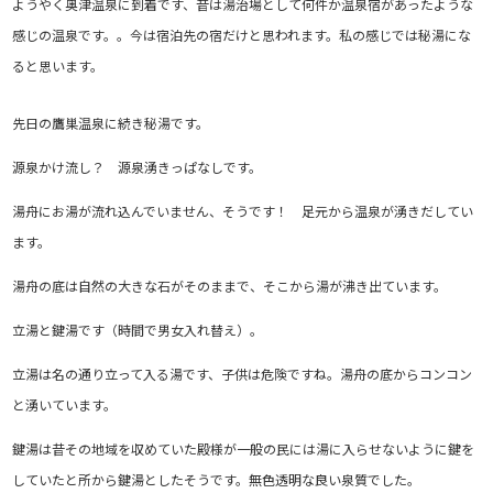
ようやく奥津温泉に到着です、昔は湯治場として何件か温泉宿があったような
感じの温泉です。。今は宿泊先の宿だけと思われます。私の感じでは秘湯にな
ると思います。
先日の鷹巣温泉に続き秘湯です。
源泉かけ流し？ 源泉湧きっぱなしです。
湯舟にお湯が流れ込んでいません、そうです！ 足元から温泉が湧きだしてい
ます。
湯舟の底は自然の大きな石がそのままで、そこから湯が沸き出ています。
立湯と鍵湯です（時間で男女入れ替え）。
立湯は名の通り立って入る湯です、子供は危険ですね。湯舟の底からコンコン
と湧いています。
鍵湯は昔その地域を収めていた殿様が一般の民には湯に入らせないように鍵を
していたと所から鍵湯としたそうです。無色透明な良い泉質でした。