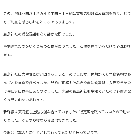
この寺院は四国八十八カ所と中国三十三観音霊場の御砂踏み道場もあり、とて
もご利益を感じられるところでありました。
厳島神社の様な混雑もなく静かな所でした。
奉納されたのかいくつもの石像がありました、石像を見ているだけで心洗われ
ます。
厳島神社に大聖院と歩き回りちょっと早めでしたが、休憩がてら宮島名物のあ
なご丼を昼食で食べました。早めが正解！混み合う前に食事処に入店できたの
で待たずに食事にありつけました。念願の厳島神社も堪能できたので心置きな
く長野に向かい帰れます。
新幹線は東海道も上越も混み合っていましたが指定席を取っておいたので助か
りました。ぐっすり寝ながら帰宅できました。
今度は出雲大社に何とかして行ってみたいと思っています。