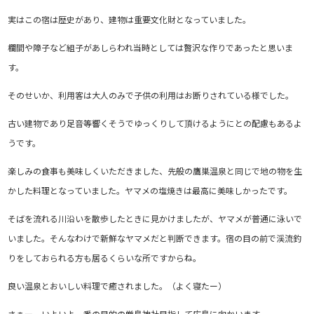
実はこの宿は歴史があり、建物は重要文化財となっていました。
欄間や障子など組子があしらわれ当時としては贅沢な作りであったと思いま
す。
そのせいか、利用客は大人のみで子供の利用はお断りされている様でした。
古い建物であり足音等響くそうでゆっくりして頂けるようにとの配慮もあるよ
うです。
楽しみの食事も美味しくいただきました、先般の鷹巣温泉と同じで地の物を生
かした料理となっていました。ヤマメの塩焼きは最高に美味しかったです。
そばを流れる川沿いを散歩したときに見かけましたが、ヤマメが普通に泳いで
いました。そんなわけで新鮮なヤマメだと判断できます。宿の目の前で渓流釣
りをしておられる方も居るくらいな所ですからね。
良い温泉とおいしい料理で癒されました。（よく寝たー）
さぁー いよいよ一番の目的の厳島神社目指して広島に向かいます。