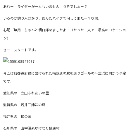
あれー ライダーが一人もいません うそでしょー？
いるのは釣り人ばかり、あんたバイクで何しに来たー？状態。
心配ご無用 ちゃんと朝日拝めましたよ！（たった一人で 最高のロケーショ
ン）
さー スタートです。
今回は各都道府県に設けられた指定道の駅を巡りゴールの千里浜に向かう予定
です。
愛知県の 立田ふれあいの里
滋賀県の 浅井三姉妹の郷
福井県の 禅の郷
石川県の 山中温泉ゆけむり健康村