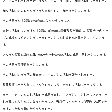
各チームそれぞれが全社目標及びチーム目標に向け一年間活動してきました。
年々活動内容のレベルが上がり素晴らしい一年だったと思います。
その結果が5S実践塾での成績になっと感じました。
５社で活動しています5S実践塾、前年度は最優秀賞を頂戴し、活動会社内トッ
プの成績を収めることができました。とても名誉ある結果で誇らしく思いま
す。
各々が5S活動に真剣に取り組み会社全体の5S活動の成果に現れたと思います。
その結果が最優秀賞だと思います。
その活動内容が今回の発表会でチームごとの活動が報告されました。
整理整頓は当たり前マンネリ化しないように継続して活動できたようです。
また、三定に力を入れ活動した成果が表れ、モノがどこにどれだけあるか、だ
れが見てもわかる様になってきました。当然棚もすっきりし必要数も管理でき
ますので無駄な物も無くなりました。