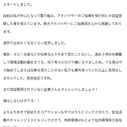
スタートしました。
当初は私が中心となって取り組み、アドバイザーのご指導を受け何とか認証登
録した事を覚えています。良きアドバイザーにご指導頂き心から感謝しており
ます。
途中で止めたくなるくらい苦労しました。
電気・ガス・水道などの伝票なんて今まで見たことないし、過去３年分を網羅
して環境活動計画を立てる、何て考えただけで嫌になりましたね。でも実はや
り始めてしまえば伝票を見たことのない私でも案外思っていた以上に苦労はし
ませんでした。拒否反応ですね。
まだ認証取得されていない企業さんもチャレンジしましょう！
損はしないはずです。！
よちよち歩きで初めたエコアクションも今では５Ｓとリンクさせたり、全社活
動のチャレンジ２０ともリンクさせて、地球環境はもとより社内環境及び会社