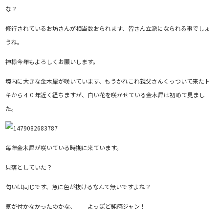
な？
修行されているお坊さんが相当数おられます、皆さん立派になられる事でしょ
うね。
神様今年もよろしくお願いします。
境内に大きな金木犀が咲いています、もうかれこれ親父さんくっついて来たト
キから４０年近く経ちますが、白い花を咲かせている金木犀は初めて見まし
た。
毎年金木犀が咲いている時期に来ています。
見落としていた？
匂いは同じです、急に色が抜けるなんて無いですよね？
気が付かなかったのかな、 よっぽど鈍感ジャン！