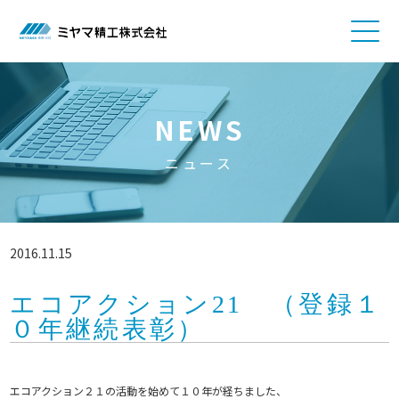
NEWS
ニュース
2016.11.15
エコアクション21 （登録１
０年継続表彰）
エコアクション２１の活動を始めて１０年が経ちました、